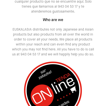
cualquier producto que no se encuentre aquí. Solo
tienes que llamarnos al 943 04 53 17 y te
atenderemos gustosamente.
Who are we
EUSKALASIA distributes not only Japanese and Asian
products but also products from all over the world in
order to cover all your needs. We place all products
within your reach and can even find any product
which you may not find here. All you have to do is call
us at 943 04 53 17 and we will happily help you do so.